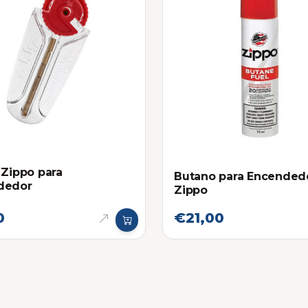
 Zippo para
Butano para Encended
dedor
Zippo
0
€21,00