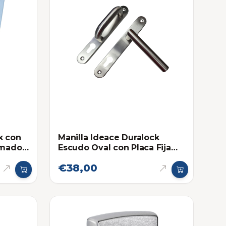
k con
Manilla Ideace Duralock
omado
Escudo Oval con Placa Fija
Móvil Cromado Mate
€38,00