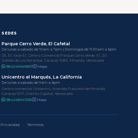
SEDES
Parque Cerro Verde, El Cafetal
De lunes a sabado de 10am a 7pm | Domingos de 11:30am a 6pm
05, E1, local E1, Centro Comercial Parque Cerro Verde, E1, 20
Subida de Los Naranjos, Caracas 1083, Miranda, Venezuela
584249649857
Maps
Unicentro el Marqués, La California
De lunes a sabado de 9am a 6pm
Centro comercial Unicentro, Avenida Francisco de Miranda,
Caracas 1071, Distrito Capital, Venezuela
584248941369
Maps
Privacidad
·
Términos