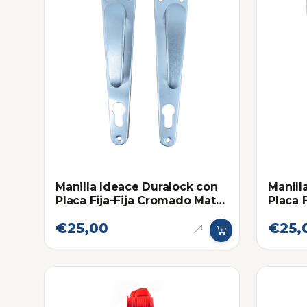
Manilla Ideace Duralock con
Manill
Placa Fija-Fija Cromado Mate
Placa 
Tradicional 841
Mate T
€25,00
€25,