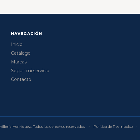
NAVEGACIÓN
Inicio
Catálogo
Marcas
Seguir mi servicio
Contacto
illería Henríquez. Todos los derechos reservados.
·
Política de Reembolso
·