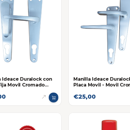
a Ideace Duralock con
Manilla Ideace Duraloc
Fija Movil Cromado
Placa Movil - Movil Cr
radicional 841
Mate Tradicional 841
00
€25,00