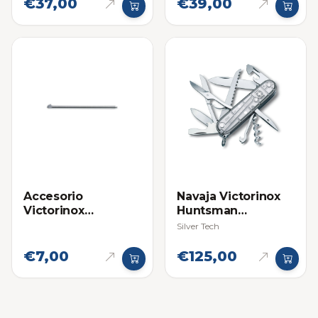
€37,00
€39,00
Pequeña
Compacto
Accesorio
Navaja Victorinox
Victorinox
Huntsman
Boligrafo Lapicero
Multifuncional
Silver Tech
Grande para Navaja
Multifuncional
€7,00
€125,00
Swiss Champ