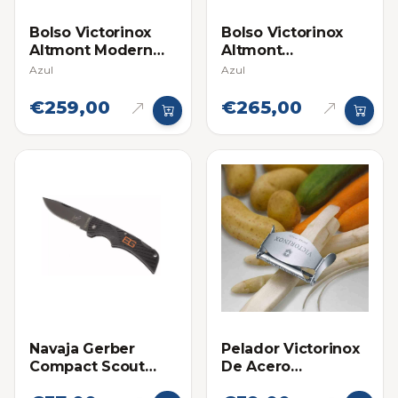
Bolso Victorinox
Bolso Victorinox
Altmont Modern
Altmont
Compact Backpack
Professional
Azul
Azul
Compact Laptop
€259,00
€265,00
Navaja Gerber
Pelador Victorinox
Compact Scout
De Acero
Bear Grylls
Inoxidable