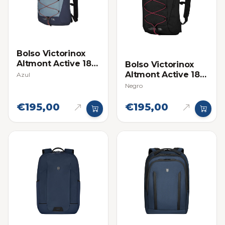
Bolso Victorinox
Altmont Active 18L
Bolso Victorinox
Compacto y Ligero
Altmont Active 18L
Azul
Compacto y Ligero
Negro
€195,00
€195,00