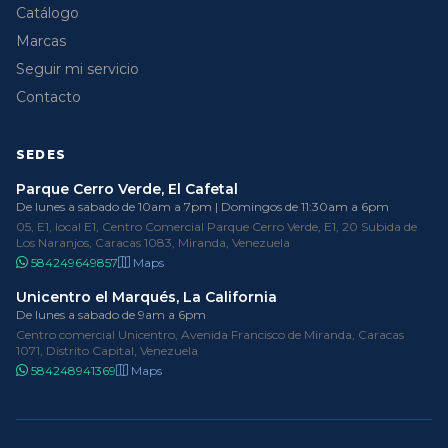
Catálogo
Marcas
Seguir mi servicio
Contacto
SEDES
Parque Cerro Verde, El Cafetal
De lunes a sabado de 10am a 7pm | Domingos de 11:30am a 6pm
05, E1, local E1, Centro Comercial Parque Cerro Verde, E1, 20 Subida de
Los Naranjos, Caracas 1083, Miranda, Venezuela
584249649857
Maps
Unicentro el Marqués, La California
De lunes a sabado de 9am a 6pm
Centro comercial Unicentro, Avenida Francisco de Miranda, Caracas
1071, Distrito Capital, Venezuela
584248941369
Maps