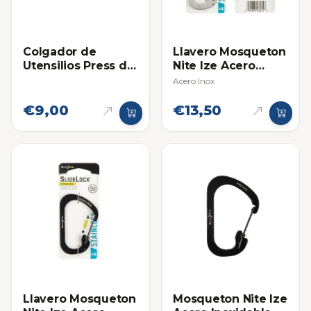
Colgador de
Llavero Mosqueton
Utensilios Press de
Nite Ize Acero
Acero Inoxidable
Inoxidable #4
Acero Inox
€9,00
€13,50
Llavero Mosqueton
Mosqueton Nite Ize