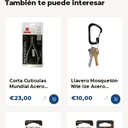
También te puede interesar
Corta Cutículas
Llavero Mosquetón
Mundial Acero
Nite Ize Acero
Inoxidable 722-PR
Inoxidable Negro
€23,00
€10,00
#2