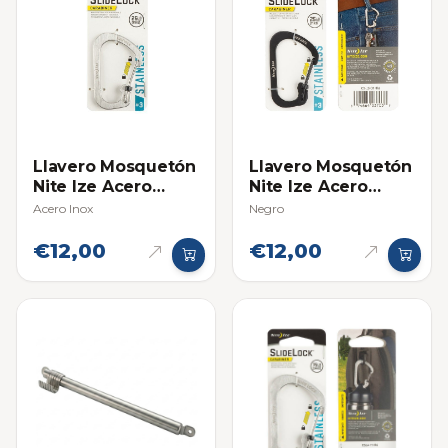
Llavero Mosquetón
Llavero Mosquetón
Nite Ize Acero
Nite Ize Acero
Inoxidable #3
Inoxidable #3
Acero Inox
Negro
€12,00
€12,00