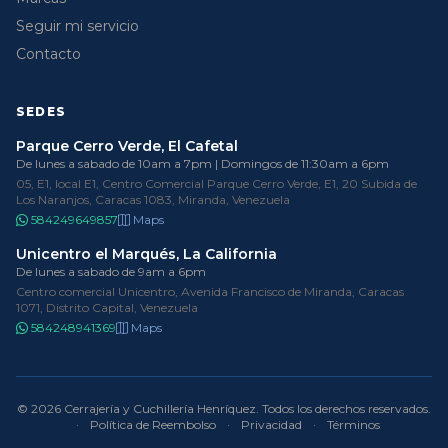
Seguir mi servicio
Contacto
SEDES
Parque Cerro Verde, El Cafetal
De lunes a sabado de 10am a 7pm | Domingos de 11:30am a 6pm
05, E1, local E1, Centro Comercial Parque Cerro Verde, E1, 20 Subida de
Los Naranjos, Caracas 1083, Miranda, Venezuela
584249649857
Maps
Unicentro el Marqués, La California
De lunes a sabado de 9am a 6pm
Centro comercial Unicentro, Avenida Francisco de Miranda, Caracas
1071, Distrito Capital, Venezuela
584248941369
Maps
© 2026 Cerrajería y Cuchillería Henríquez. Todos los derechos reservados.
·
Política de Reembolso
·
Privacidad
·
Términos