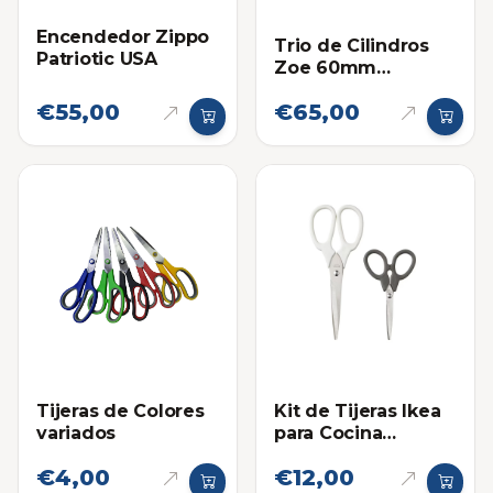
Encendedor Zippo
Trio de Cilindros
Patriotic USA
Zoe 60mm
Igualados con
€55,00
€65,00
Llave de Seguridad
Tijeras de Colores
Kit de Tijeras Ikea
variados
para Cocina
Markbart
€4,00
€12,00