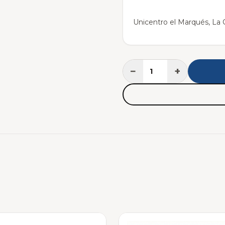
Unicentro el Marqués, La C
−
+