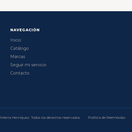
NAVEGACIÓN
Inicio
Catálogo
Marcas
Seguir mi servicio
Contacto
illería Henríquez. Todos los derechos reservados.
·
Política de Reembolso
·