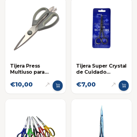
Tijera Press
Tijera Super Crystal
Multiuso para
de Cuidado
Cocina Premium
Personal Pequeña
€10,00
€7,00
4.5 Pulgadas