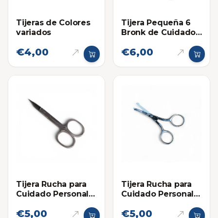
Tijeras de Colores
Tijera Pequeña 6
variados
Bronk de Cuidado
Personal 5-2
€4,00
€6,00
Tijera Rucha para
Tijera Rucha para
Cuidado Personal
Cuidado Personal
Punta Curva
Recta Punta
€5,00
€5,00
Angosta
Redonda