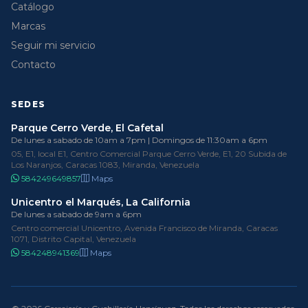
Catálogo
Marcas
Seguir mi servicio
Contacto
SEDES
Parque Cerro Verde, El Cafetal
De lunes a sabado de 10am a 7pm | Domingos de 11:30am a 6pm
05, E1, local E1, Centro Comercial Parque Cerro Verde, E1, 20 Subida de
Los Naranjos, Caracas 1083, Miranda, Venezuela
584249649857
Maps
Unicentro el Marqués, La California
De lunes a sabado de 9am a 6pm
Centro comercial Unicentro, Avenida Francisco de Miranda, Caracas
1071, Distrito Capital, Venezuela
584248941369
Maps