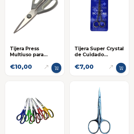
Tijera Press
Tijera Super Crystal
Multiuso para
de Cuidado
Cocina Premium
Personal Pequeña
€10,00
€7,00
4.5 Pulgadas