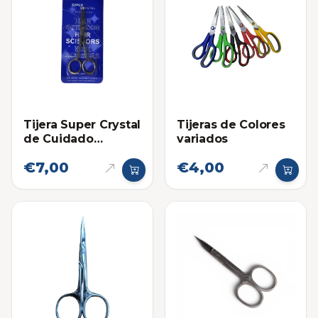
Tijera Super Crystal
Tijeras de Colores
de Cuidado
variados
Personal Pequeña
€7,00
€4,00
4.5 Pulgadas