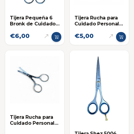
Tijera Pequeña 6
Tijera Rucha para
Bronk de Cuidado
Cuidado Personal
Personal 5-2
Punta Curva
€6,00
€5,00
Angosta
Tijera Rucha para
Cuidado Personal
Recta Punta
Tijera Shez 5004