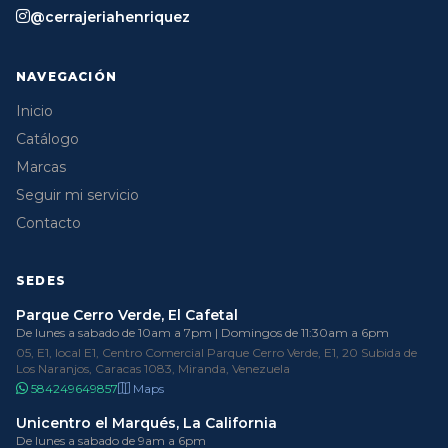
@cerrajeriahenriquez
NAVEGACIÓN
Inicio
Catálogo
Marcas
Seguir mi servicio
Contacto
SEDES
Parque Cerro Verde, El Cafetal
De lunes a sabado de 10am a 7pm | Domingos de 11:30am a 6pm
05, E1, local E1, Centro Comercial Parque Cerro Verde, E1, 20 Subida de
Los Naranjos, Caracas 1083, Miranda, Venezuela
584249649857
Maps
Unicentro el Marqués, La California
De lunes a sabado de 9am a 6pm