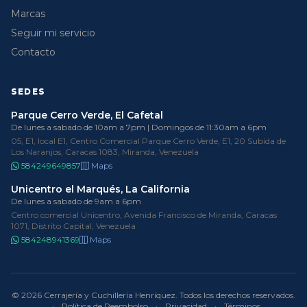
Marcas
Seguir mi servicio
Contacto
SEDES
Parque Cerro Verde, El Cafetal
De lunes a sabado de 10am a 7pm | Domingos de 11:30am a 6pm
05, E1, local E1, Centro Comercial Parque Cerro Verde, E1, 20 Subida de
Los Naranjos, Caracas 1083, Miranda, Venezuela
584249649857
Maps
Unicentro el Marqués, La California
De lunes a sabado de 9am a 6pm
Centro comercial Unicentro, Avenida Francisco de Miranda, Caracas
1071, Distrito Capital, Venezuela
584248941369
Maps
© 2026 Cerrajería y Cuchillería Henríquez. Todos los derechos reservados.
·
Política de Reembolso
·
Privacidad
·
Términos