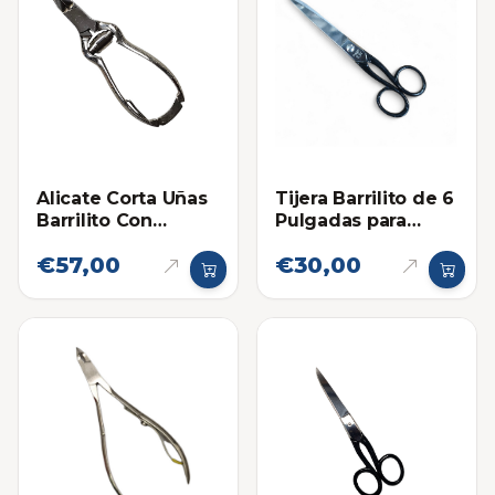
Alicate Corta Uñas
Tijera Barrilito de 6
Barrilito Con
Pulgadas para
Resorte Pequeño
Telas, Costura,
€57,00
€30,00
Sastreria