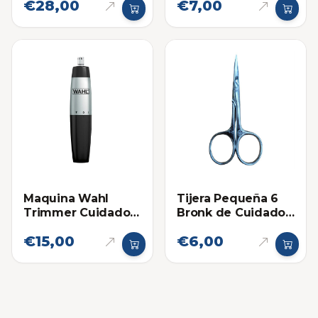
€28,00
€7,00
4.5 Pulgadas
Maquina Wahl
Tijera Pequeña 6
Trimmer Cuidado
Bronk de Cuidado
Personal para Nariz
Personal 5-2
€15,00
€6,00
y Orejas