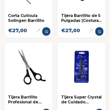
Tijera Barrilito de 5
Corta Cutícula
Pulgadas (Costura-
Solingen Barrilito
Sastre)
€27,00
€27,00
Tijera Barrilito
Tijera Super Crystal
Profesional de
de Cuidado
Peluqueria 5"
Personal Pequeña