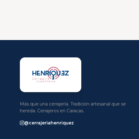
Más que una cerrajería. Tradición artesanal que se
hereda. Cerrajeros en Caracas.
@cerrajeriahenriquez