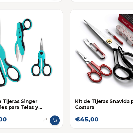
e Tijeras Singer
Kit de TIjeras Snavida 
ies para Telas y
Costura
a
00
€45,00