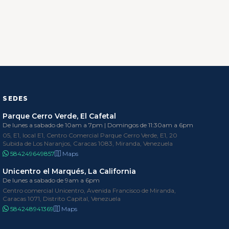
SEDES
Parque Cerro Verde, El Cafetal
De lunes a sabado de 10am a 7pm | Domingos de 11:30am a 6pm
05, E1, local E1, Centro Comercial Parque Cerro Verde, E1, 20
Subida de Los Naranjos, Caracas 1083, Miranda, Venezuela
584249649857
Maps
Unicentro el Marqués, La California
De lunes a sabado de 9am a 6pm
Centro comercial Unicentro, Avenida Francisco de Miranda,
Caracas 1071, Distrito Capital, Venezuela
584248941369
Maps