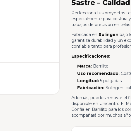
Sastre – Calida
Perfecciona tus proyectos text
especialmente para costura y
trabajos de precisión en telas
Fabricada en
Solingen
bajo l
garantiza durabilidad y un e
confiable tanto para profesio
Especificaciones:
Marca:
Barrilito
Uso recomendado:
Costur
Longitud:
5 pulgadas
Fabricación:
Solingen, ca
Además, puedes renovar el filo
disponible en Unicentro El M
Confía en Barrilito para los 
acompañará por muchos año