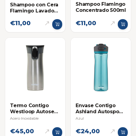
Shampoo Flamingo
Shampoo con Cera
Concentrado 500ml
Flamingo Lavado
de Carro Wash Wax
€11,00
€11,00
500ml
Termo Contigo
Envase Contigo
Westloop Autoseal
Ashland Autospout
16 Oz
24 Oz
Acero Inoxidable
Azul
€45,00
€24,00