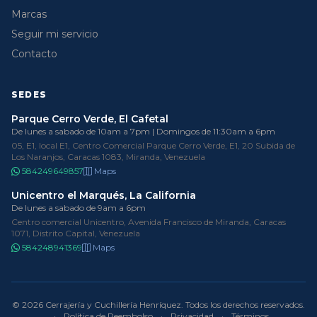
Marcas
Seguir mi servicio
Contacto
SEDES
Parque Cerro Verde, El Cafetal
De lunes a sabado de 10am a 7pm | Domingos de 11:30am a 6pm
05, E1, local E1, Centro Comercial Parque Cerro Verde, E1, 20 Subida de
Los Naranjos, Caracas 1083, Miranda, Venezuela
584249649857
Maps
Unicentro el Marqués, La California
De lunes a sabado de 9am a 6pm
Centro comercial Unicentro, Avenida Francisco de Miranda, Caracas
1071, Distrito Capital, Venezuela
584248941369
Maps
© 2026 Cerrajería y Cuchillería Henríquez. Todos los derechos reservados.
·
Política de Reembolso
·
Privacidad
·
Términos