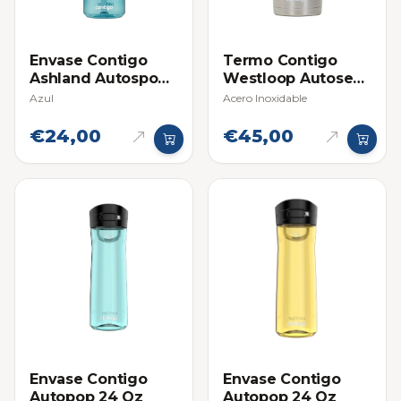
Envase Contigo
Termo Contigo
Ashland Autospout
Westloop Autoseal
24 Oz
16 Oz
Azul
Acero Inoxidable
€24,00
€45,00
Envase Contigo
Envase Contigo
Autopop 24 Oz
Autopop 24 Oz