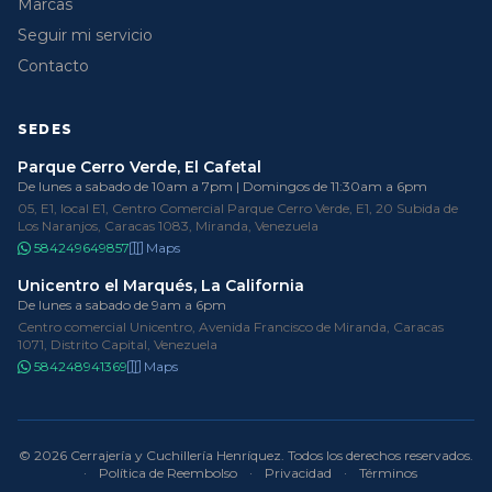
Marcas
Seguir mi servicio
Contacto
SEDES
Parque Cerro Verde, El Cafetal
De lunes a sabado de 10am a 7pm | Domingos de 11:30am a 6pm
05, E1, local E1, Centro Comercial Parque Cerro Verde, E1, 20 Subida de
Los Naranjos, Caracas 1083, Miranda, Venezuela
584249649857
Maps
Unicentro el Marqués, La California
De lunes a sabado de 9am a 6pm
Centro comercial Unicentro, Avenida Francisco de Miranda, Caracas
1071, Distrito Capital, Venezuela
584248941369
Maps
© 2026 Cerrajería y Cuchillería Henríquez. Todos los derechos reservados.
·
Política de Reembolso
·
Privacidad
·
Términos