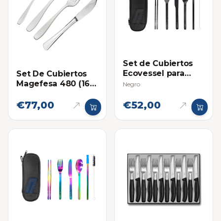
Set de Cubiertos
Ecovessel para
Set De Cubiertos
Viajero
Magefesa 480 (16
Negro
Piezas)
€77,00
€52,00