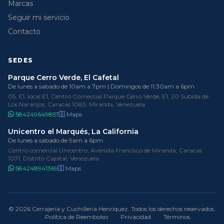
Marcas
Seguir mi servicio
Contacto
SEDES
Parque Cerro Verde, El Cafetal
De lunes a sabado de 10am a 7pm | Domingos de 11:30am a 6pm
05, E1, local E1, Centro Comercial Parque Cerro Verde, E1, 20 Subida de
Los Naranjos, Caracas 1083, Miranda, Venezuela
584249649857
Maps
Unicentro el Marqués, La California
De lunes a sabado de 9am a 6pm
Centro comercial Unicentro, Avenida Francisco de Miranda, Caracas
1071, Distrito Capital, Venezuela
584248941369
Maps
© 2026 Cerrajería y Cuchillería Henríquez. Todos los derechos reservados.
·
Política de Reembolso
·
Privacidad
·
Términos