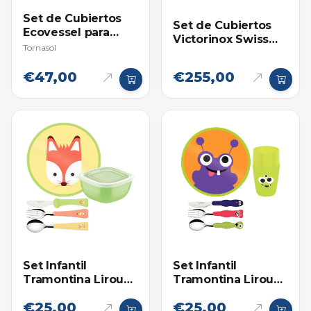
Set de Cubiertos
Set de Cubiertos
Ecovessel para
Victorinox Swiss
Viajero
Tornasol
Classic de 12
Piezas
€47,00
€255,00
Set Infantil
Set Infantil
Tramontina Lirous
Tramontina Lirous
Colorido 5 Piezas
Colorido 5 Piezas
€25,00
€25,00
Cubiertos, Plato y
Cubiertos, Plato y