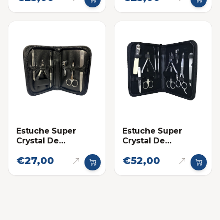
Envase. Kids
Vaso
Estuche Super
Estuche Super
Crystal De
Crystal De
Manicure 6 Piezas
Manicure 11 Piezas
€27,00
€52,00
Para Uso Personal
Para Uso Personal