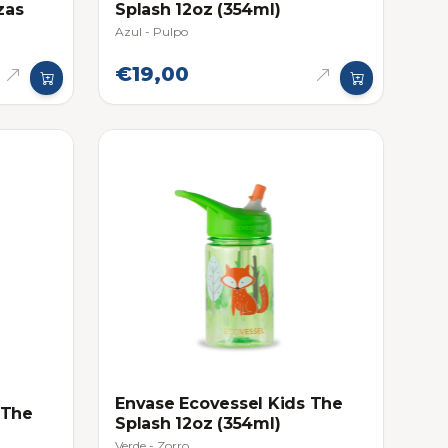
zas
Splash 12oz (354ml)
Azul - Pulpo
€19,00
Envase Ecovessel Kids The
 The
Splash 12oz (354ml)
Verde - Zorro