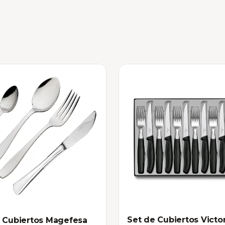
Set de Cubiertos Victo
 Cubiertos Magefesa