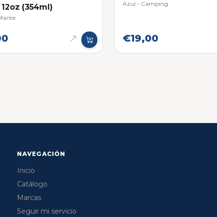
Azul - Camping
 12oz (354ml)
efante
00
€19,00
NAVEGACIÓN
Inicio
Catálogo
Marcas
Seguir mi servicio