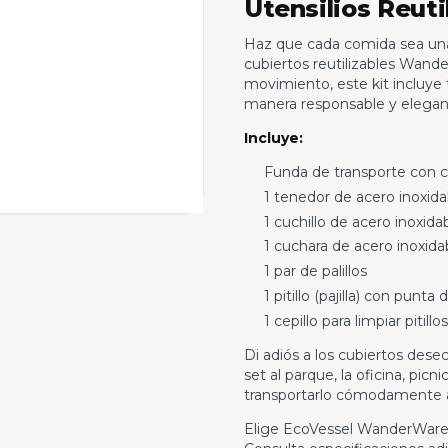
Utensilios Reuti
Haz que cada comida sea una 
cubiertos reutilizables Wan
movimiento, este kit incluye
manera responsable y elegan
Incluye:
Funda de transporte con c
1 tenedor de acero inoxida
1 cuchillo de acero inoxida
1 cuchara de acero inoxida
1 par de palillos
1 pitillo (pajilla) con punta 
1 cepillo para limpiar pitillos
Di adiós a los cubiertos desec
set al parque, la oficina, pi
transportarlo cómodamente a 
Elige EcoVessel WanderWare y