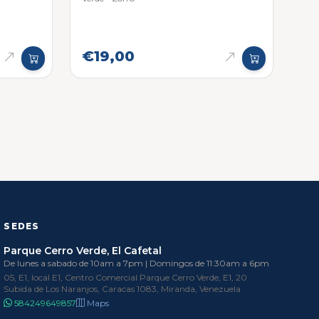
€19,00
SEDES
Parque Cerro Verde, El Cafetal
De lunes a sabado de 10am a 7pm | Domingos de 11:30am a 6pm
05, E1, local E1, Centro Comercial Parque Cerro Verde, E1, 20
Subida de Los Naranjos, Caracas 1083, Miranda, Venezuela
584249649857
Maps