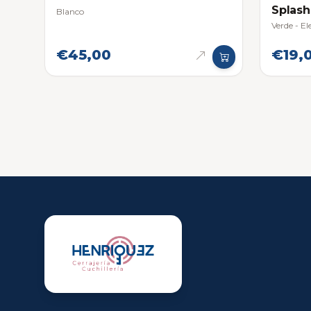
Splash
Blanco
Verde - El
€45,00
€19,