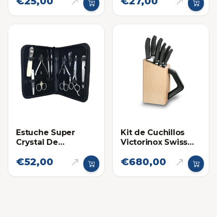
€25,00
€27,00
Cubiertos, Plato y
Para Uso Personal
Vaso
Estuche Super
Kit de Cuchillos
Crystal De
Victorinox Swiss
Manicure 11 Piezas
Classic con Base
€52,00
€680,00
Para Uso Personal
de Madera 8 Piezas