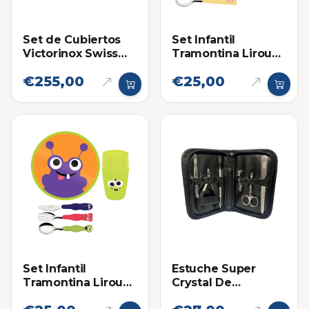
Set de Cubiertos
Set Infantil
Victorinox Swiss
Tramontina Lirous
Classic de 12
Colorido 5 Piezas
€255,00
€25,00
Piezas
Cubiertos, Plato y
Envase
Set Infantil
Estuche Super
Tramontina Lirous
Crystal De
Colorido 5 Piezas
Manicure 6 Piezas