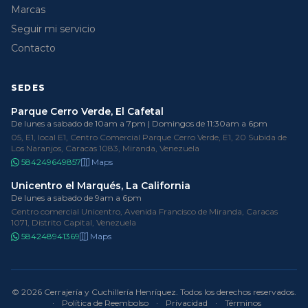
Marcas
Seguir mi servicio
Contacto
SEDES
Parque Cerro Verde, El Cafetal
De lunes a sabado de 10am a 7pm | Domingos de 11:30am a 6pm
05, E1, local E1, Centro Comercial Parque Cerro Verde, E1, 20 Subida de
Los Naranjos, Caracas 1083, Miranda, Venezuela
584249649857
Maps
Unicentro el Marqués, La California
De lunes a sabado de 9am a 6pm
Centro comercial Unicentro, Avenida Francisco de Miranda, Caracas
1071, Distrito Capital, Venezuela
584248941369
Maps
© 2026 Cerrajería y Cuchillería Henríquez. Todos los derechos reservados.
·
Política de Reembolso
·
Privacidad
·
Términos