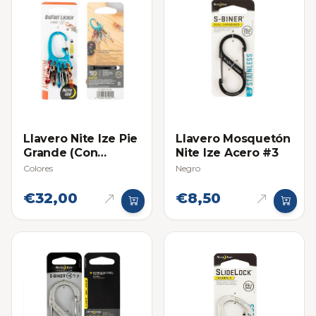
Llavero Nite Ize Pie
Llavero Mosquetón
Grande (Con
Nite Ize Acero #3
Separadores)
Colores
Negro
€32,00
€8,50