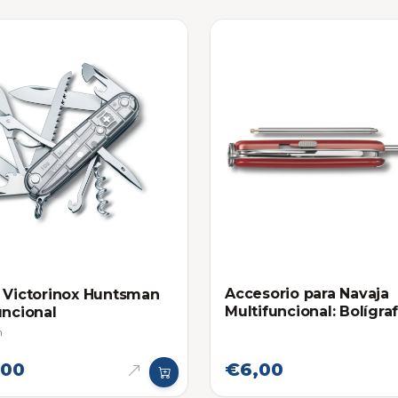
Accesorio para Navaja
 Victorinox Huntsman
Multifuncional: Bolígra
uncional
Corto Victorinox - Rep
h
,00
€6,00