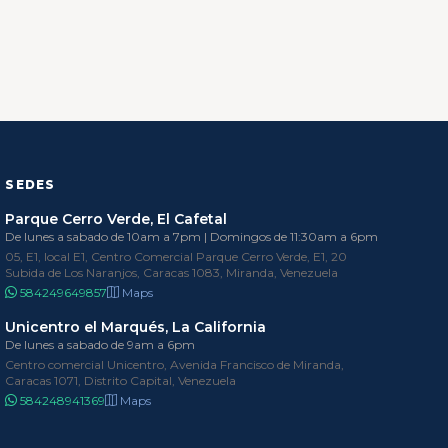
SEDES
Parque Cerro Verde, El Cafetal
De lunes a sabado de 10am a 7pm | Domingos de 11:30am a 6pm
05, E1, local E1, Centro Comercial Parque Cerro Verde, E1, 20
Subida de Los Naranjos, Caracas 1083, Miranda, Venezuela
584249649857
Maps
Unicentro el Marqués, La California
De lunes a sabado de 9am a 6pm
Centro comercial Unicentro, Avenida Francisco de Miranda,
Caracas 1071, Distrito Capital, Venezuela
584248941369
Maps