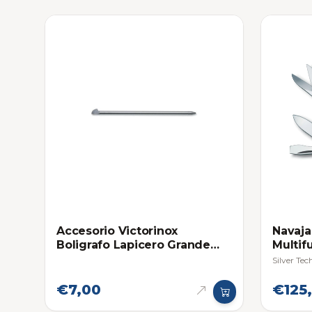
Accesorio Victorinox
Navaja
Boligrafo Lapicero Grande
Multif
para Navaja Multifuncional
Silver Tec
Swiss Champ
€7,00
€125