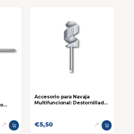
Accesorio para Navaja
Multifuncional: Destornillador
fo
Victorinox
uesto
€5,50