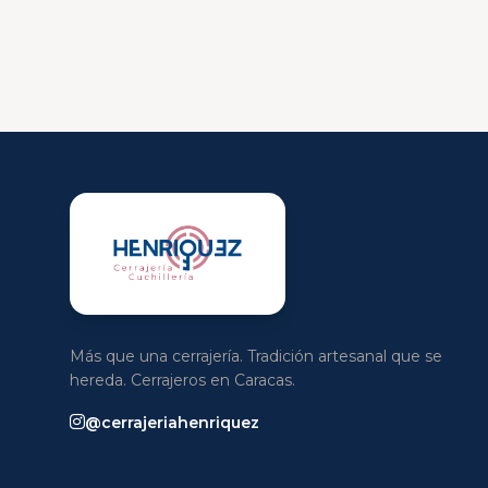
Más que una cerrajería. Tradición artesanal que se
hereda. Cerrajeros en Caracas.
@cerrajeriahenriquez