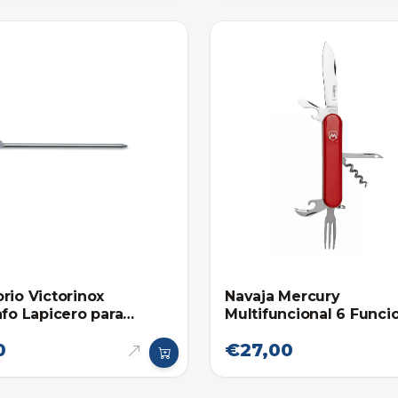
rio Victorinox
Navaja Mercury
afo Lapicero para
Multifuncional 6 Funci
 Multifuncional
Roja
0
€27,00