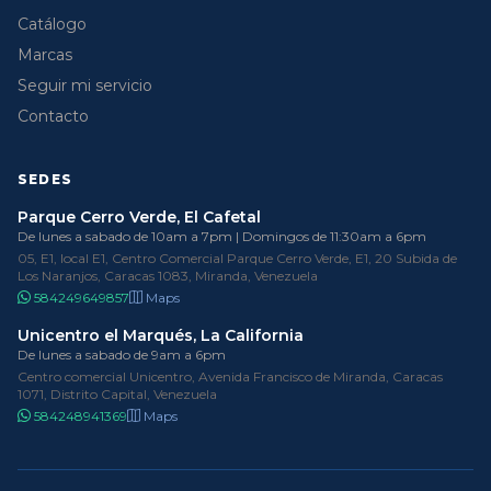
Catálogo
Marcas
Seguir mi servicio
Contacto
SEDES
Parque Cerro Verde, El Cafetal
De lunes a sabado de 10am a 7pm | Domingos de 11:30am a 6pm
05, E1, local E1, Centro Comercial Parque Cerro Verde, E1, 20 Subida de
Los Naranjos, Caracas 1083, Miranda, Venezuela
584249649857
Maps
Unicentro el Marqués, La California
De lunes a sabado de 9am a 6pm
Centro comercial Unicentro, Avenida Francisco de Miranda, Caracas
1071, Distrito Capital, Venezuela
584248941369
Maps