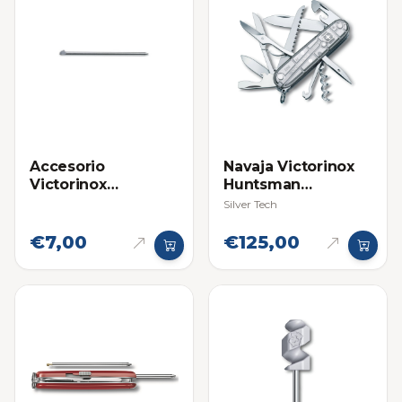
Accesorio
Navaja Victorinox
Victorinox
Huntsman
Boligrafo Lapicero
Multifuncional
Silver Tech
Grande para Navaja
Multifuncional
€7,00
€125,00
Swiss Champ