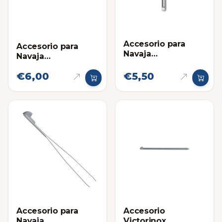
Accesorio para
Accesorio para
Navaja
Navaja
Multifuncional:
Multifuncional:
Destornillador
€6,00
€5,50
Bolígrafo Corto
Victorinox
Victorinox -
Repuesto
Accesorio para
Accesorio
Navaja
Victorinox