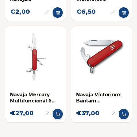
Multifuncional:
Boligrafo Lapicero
€2,00
€6,50
Pinza Victorinox
para Navaja
Multifuncional
Navaja Mercury
Navaja Victorinox
Multifuncional 6
Bantam
Funciones Roja
Multifuncional
€27,00
€37,00