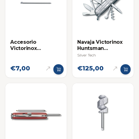
Accesorio
Navaja Victorinox
Victorinox
Huntsman
Boligrafo Lapicero
Multifuncional
Silver Tech
Grande para Navaja
Multifuncional
€7,00
€125,00
Swiss Champ