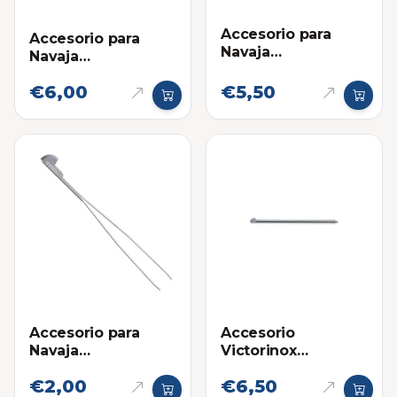
Accesorio para
Accesorio para
Navaja
Navaja
Multifuncional:
Multifuncional:
Destornillador
€6,00
€5,50
Bolígrafo Corto
Victorinox
Victorinox -
Repuesto
Accesorio para
Accesorio
Navaja
Victorinox
Multifuncional:
Boligrafo Lapicero
€2,00
€6,50
Pinza Victorinox
para Navaja