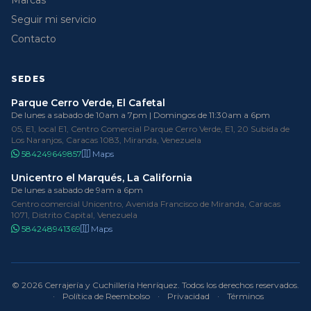
Seguir mi servicio
Contacto
SEDES
Parque Cerro Verde, El Cafetal
De lunes a sabado de 10am a 7pm | Domingos de 11:30am a 6pm
05, E1, local E1, Centro Comercial Parque Cerro Verde, E1, 20 Subida de
Los Naranjos, Caracas 1083, Miranda, Venezuela
584249649857
Maps
Unicentro el Marqués, La California
De lunes a sabado de 9am a 6pm
Centro comercial Unicentro, Avenida Francisco de Miranda, Caracas
1071, Distrito Capital, Venezuela
584248941369
Maps
© 2026 Cerrajería y Cuchillería Henríquez. Todos los derechos reservados.
·
Política de Reembolso
·
Privacidad
·
Términos