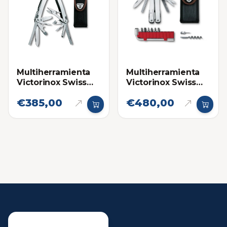
Multiherramienta
Multiherramienta
Victorinox Swiss
Victorinox Swiss
Tool Spirit X con
Tool Spirit X Plus
€385,00
€480,00
Forro de Nylon
con Forro de Nylon