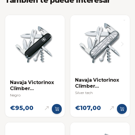
También te puede interesar
Navaja Victorinox
Navaja Victorinox
Climber
Climber
Multifuncional
Silver tech
Multifuncional
Negro
€95,00
€107,00