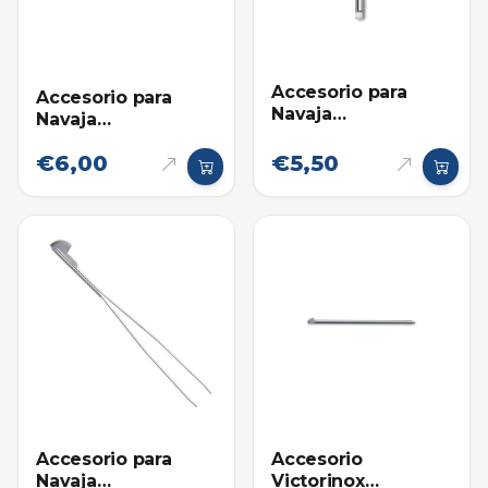
Accesorio para
Accesorio para
Navaja
Navaja
Multifuncional:
Multifuncional:
Destornillador
€6,00
€5,50
Bolígrafo Corto
Victorinox
Victorinox -
Repuesto
Accesorio para
Accesorio
Navaja
Victorinox