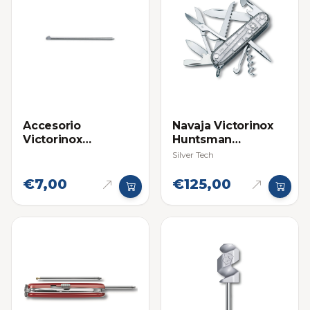
Accesorio
Navaja Victorinox
Victorinox
Huntsman
Boligrafo Lapicero
Multifuncional
Silver Tech
Grande para Navaja
Multifuncional
€7,00
€125,00
Swiss Champ