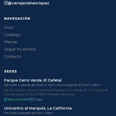
@cerrajeriahenriquez
NAVEGACIÓN
Inicio
Catálogo
Marcas
Seguir mi servicio
Contacto
SEDES
Parque Cerro Verde, El Cafetal
De lunes a sabado de 10am a 7pm | Domingos de 11:30am a 6pm
05, E1, local E1, Centro Comercial Parque Cerro Verde, E1, 20 Subida de
Los Naranjos, Caracas 1083, Miranda, Venezuela
584249649857
Maps
Unicentro el Marqués, La California
De lunes a sabado de 9am a 6pm