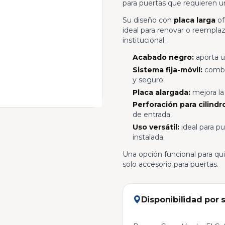
para puertas que requieren un
Su diseño con
placa larga
of
ideal para renovar o reemplaz
institucional.
Acabado negro:
aporta u
Sistema fija-móvil:
combin
y seguro.
Placa alargada:
mejora la
Perforación para cilindr
de entrada.
Uso versátil:
ideal para pu
instalada.
Una opción funcional para q
solo accesorio para puertas.
Disponibilidad por 