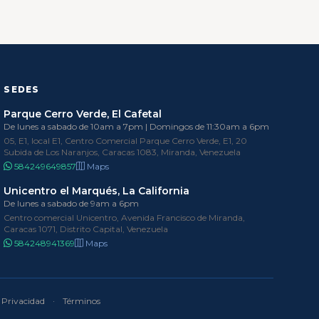
SEDES
Parque Cerro Verde, El Cafetal
De lunes a sabado de 10am a 7pm | Domingos de 11:30am a 6pm
05, E1, local E1, Centro Comercial Parque Cerro Verde, E1, 20
Subida de Los Naranjos, Caracas 1083, Miranda, Venezuela
584249649857
Maps
Unicentro el Marqués, La California
De lunes a sabado de 9am a 6pm
Centro comercial Unicentro, Avenida Francisco de Miranda,
Caracas 1071, Distrito Capital, Venezuela
584248941369
Maps
Privacidad
·
Términos