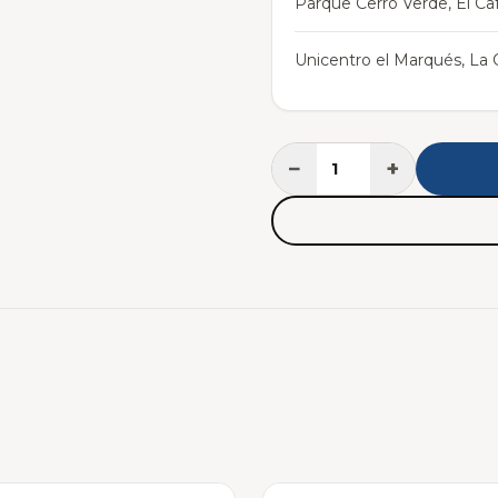
Parque Cerro Verde, El Caf
Unicentro el Marqués, La C
−
+