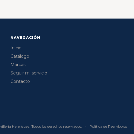
NAVEGACIÓN
Inicio
Catálogo
Marcas
Seguir mi servicio
Contacto
illería Henríquez. Todos los derechos reservados.
·
Política de Reembolso
·