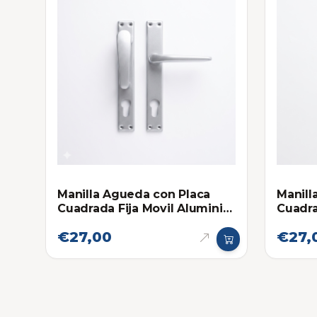
Manilla Agueda con Placa
Manill
Cuadrada Fija Movil Aluminio
Cuadra
Natural
€27,00
€27,