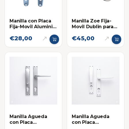
Manilla con Placa
Manilla Zoe Fija-
Fija-Movil Aluminio
Movil Dublin para
Brillante
Cerraduras de
€28,00
€45,00
Embutir
Manilla Agueda
Manilla Agueda
con Placa
con Placa
Cuadrada Fija Movil
Cuadrada Fija Movil