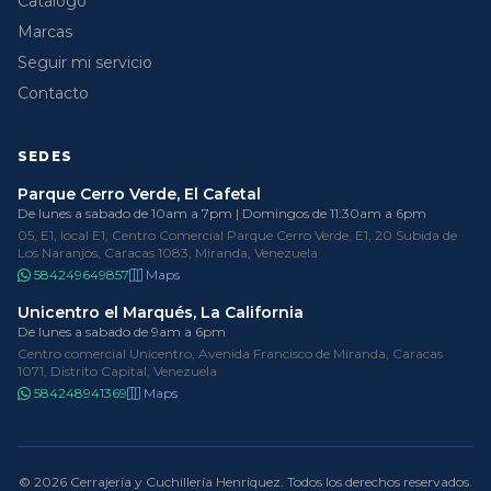
Catálogo
Marcas
Seguir mi servicio
Contacto
SEDES
Parque Cerro Verde, El Cafetal
De lunes a sabado de 10am a 7pm | Domingos de 11:30am a 6pm
05, E1, local E1, Centro Comercial Parque Cerro Verde, E1, 20 Subida de
Los Naranjos, Caracas 1083, Miranda, Venezuela
584249649857
Maps
Unicentro el Marqués, La California
De lunes a sabado de 9am a 6pm
Centro comercial Unicentro, Avenida Francisco de Miranda, Caracas
1071, Distrito Capital, Venezuela
584248941369
Maps
© 2026 Cerrajería y Cuchillería Henríquez. Todos los derechos reservados.