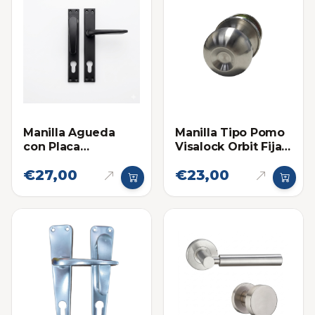
Manilla Agueda
Manilla Tipo Pomo
con Placa
Visalock Orbit Fija /
Cuadrada Fija Movil
Móvil
€27,00
€23,00
Negra