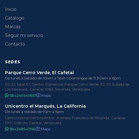
Inicio
Catálogo
Marcas
Seguir mi servicio
Contacto
SEDES
Parque Cerro Verde, El Cafetal
De lunes a sabado de 10am a 7pm | Domingos de 11:30am a 6pm
05, E1, local E1, Centro Comercial Parque Cerro Verde, E1, 20 Subida de
Los Naranjos, Caracas 1083, Miranda, Venezuela
584249649857
Maps
Unicentro el Marqués, La California
De lunes a sabado de 9am a 6pm
Centro comercial Unicentro, Avenida Francisco de Miranda, Caracas
1071, Distrito Capital, Venezuela
584248941369
Maps