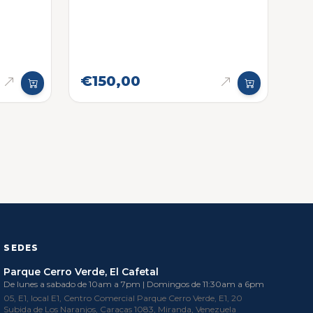
€150,00
SEDES
Parque Cerro Verde, El Cafetal
De lunes a sabado de 10am a 7pm | Domingos de 11:30am a 6pm
05, E1, local E1, Centro Comercial Parque Cerro Verde, E1, 20
Subida de Los Naranjos, Caracas 1083, Miranda, Venezuela