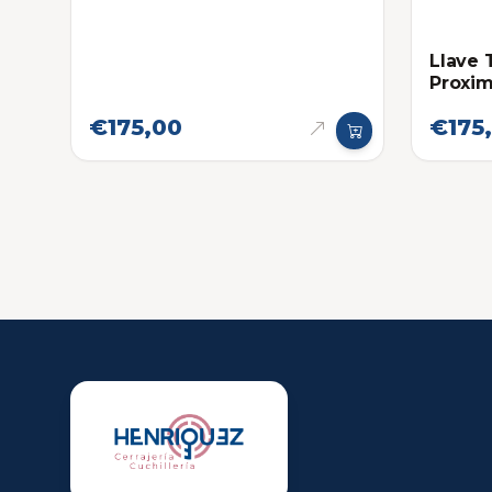
Llave 
Proxi
€175,00
€175