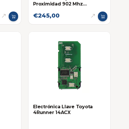
Proximidad 902 Mhz
Eléctronica Original 2016-
€245,00
2019
Electrónica Llave Toyota
4Runner 14ACX