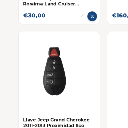
Roraima-Land Cruiser
Proximidad
€30,00
€160
Llave Jeep Grand Cherokee
2011-2013 Proximidad Ilco