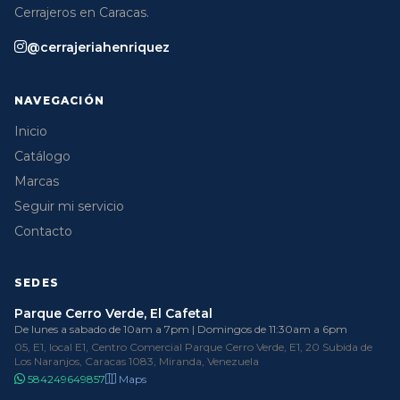
Cerrajeros en Caracas.
@cerrajeriahenriquez
NAVEGACIÓN
Inicio
Catálogo
Marcas
Seguir mi servicio
Contacto
SEDES
Parque Cerro Verde, El Cafetal
De lunes a sabado de 10am a 7pm | Domingos de 11:30am a 6pm
05, E1, local E1, Centro Comercial Parque Cerro Verde, E1, 20 Subida de
Los Naranjos, Caracas 1083, Miranda, Venezuela
584249649857
Maps