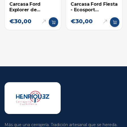
Carcasa Ford
Carcasa Ford Fiesta
Explorer de
- Ecosport
Proximidad 2012-
Titanium
€30,00
€30,00
2015
Proximidad
Más que una cerrajería. Tradición artesanal que se hereda.