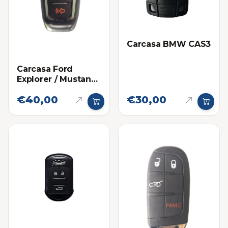
Carcasa BMW CAS3
Carcasa Ford
Explorer / Mustang
Proximidad 5
€40,00
€30,00
botones