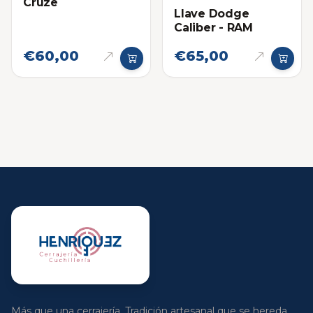
Cruze
Llave Dodge
Caliber - RAM
€60,00
€65,00
Más que una cerrajería. Tradición artesanal que se hereda.