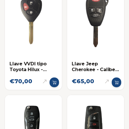
Llave VVDI tipo
Llave Jeep
Toyota Hilux -
Cherokee - Caliber
Fortuner Sin chip
2008-2015 13AA
€70,00
€65,00