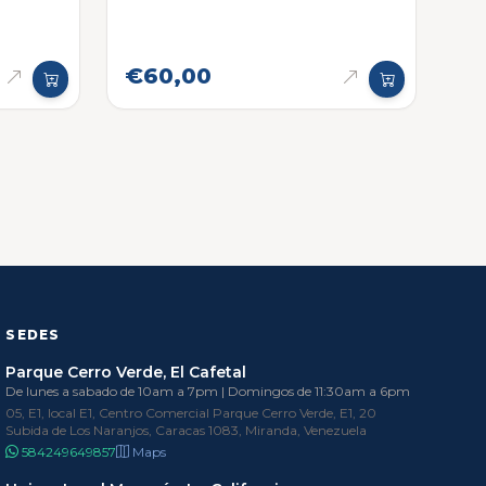
€60,00
SEDES
Parque Cerro Verde, El Cafetal
De lunes a sabado de 10am a 7pm | Domingos de 11:30am a 6pm
05, E1, local E1, Centro Comercial Parque Cerro Verde, E1, 20
Subida de Los Naranjos, Caracas 1083, Miranda, Venezuela
584249649857
Maps