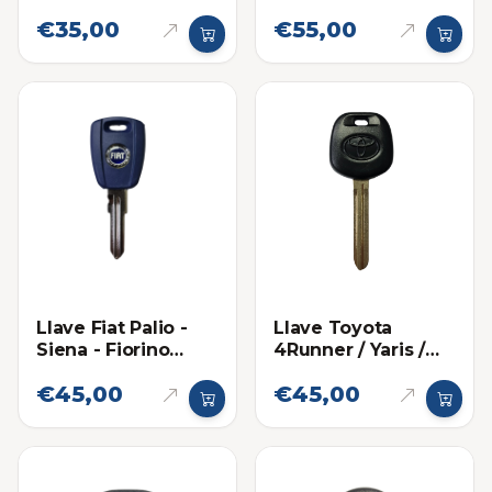
2013
botones
€35,00
€55,00
Llave Fiat Palio -
Llave Toyota
Siena - Fiorino
4Runner / Yaris /
Llave Sencilla
Fortuner 67
€45,00
€45,00