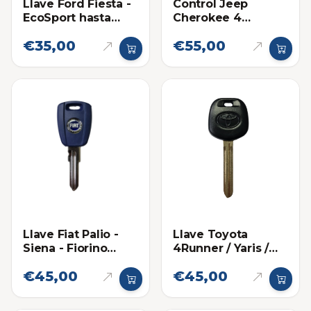
Llave Ford Fiesta -
Control Jeep
EcoSport hasta
Cherokee 4
2013
botones
€35,00
€55,00
Llave Fiat Palio -
Llave Toyota
Siena - Fiorino
4Runner / Yaris /
Llave Sencilla
Fortuner 67
€45,00
€45,00