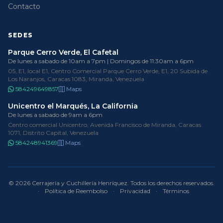
Contacto
SEDES
Parque Cerro Verde, El Cafetal
De lunes a sabado de 10am a 7pm | Domingos de 11:30am a 6pm
05, E1, local E1, Centro Comercial Parque Cerro Verde, E1, 20 Subida de
Los Naranjos, Caracas 1083, Miranda, Venezuela
584249649857
Maps
Unicentro el Marqués, La California
De lunes a sabado de 9am a 6pm
Centro comercial Unicentro, Avenida Francisco de Miranda, Caracas
1071, Distrito Capital, Venezuela
584248941369
Maps
© 2026 Cerrajería y Cuchillería Henríquez. Todos los derechos reservados.
·
Política de Reembolso
·
Privacidad
·
Términos