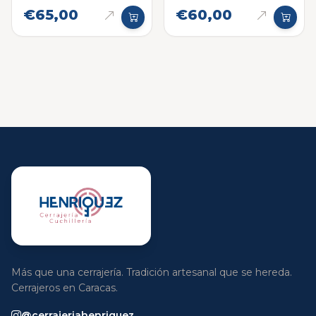
2008-2015 13AA
€65,00
€60,00
Más que una cerrajería. Tradición artesanal que se hereda.
Cerrajeros en Caracas.
@cerrajeriahenriquez