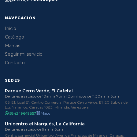
NAVEGACIÓN
Inicio
Catálogo
Marcas
Seguir mi servicio
Contacto
SEDES
Parque Cerro Verde, El Cafetal
De lunes a sabado de 10am a 7pm | Domingos de 11:30am a 6pm
05, E1, local E1, Centro Comercial Parque Cerro Verde, E1, 20 Subida de
Los Naranjos, Caracas 1083, Miranda, Venezuela
584249649857
Maps
Unicentro el Marqués, La California
De lunes a sabado de 9am a 6pm
Centro comercial Unicentro, Avenida Francisco de Miranda, Caracas