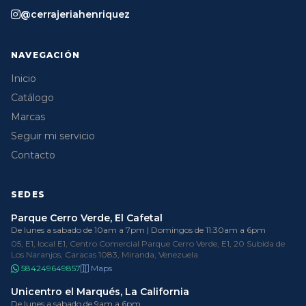
@cerrajeriahenriquez
NAVEGACIÓN
Inicio
Catálogo
Marcas
Seguir mi servicio
Contacto
SEDES
Parque Cerro Verde, El Cafetal
De lunes a sabado de 10am a 7pm | Domingos de 11:30am a 6pm
05, E1, local E1, Centro Comercial Parque Cerro Verde, E1, 20 Subida de
Los Naranjos, Caracas 1083, Miranda, Venezuela
584249649857
Maps
Unicentro el Marqués, La California
De lunes a sabado de 9am a 6pm