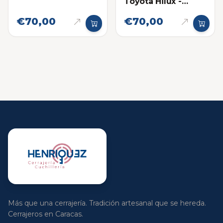
Toyota Hilux -
Fortuner Sin chip
€70,00
€70,00
Más que una cerrajería. Tradición artesanal que se hereda.
Cerrajeros en Caracas.