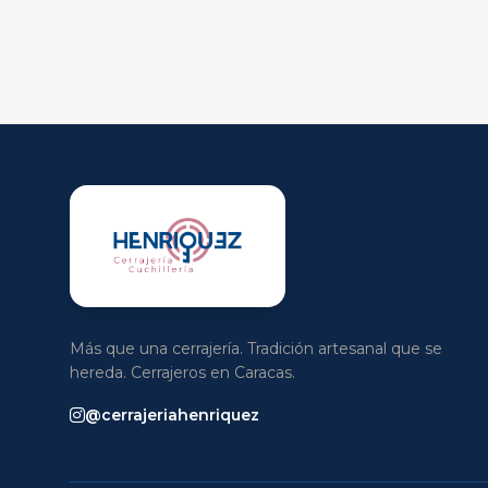
Más que una cerrajería. Tradición artesanal que se
hereda. Cerrajeros en Caracas.
@cerrajeriahenriquez