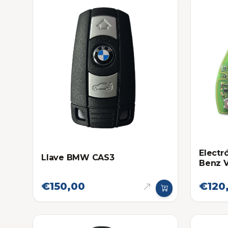
Electr
Llave BMW CAS3
Benz 
€150,00
€120