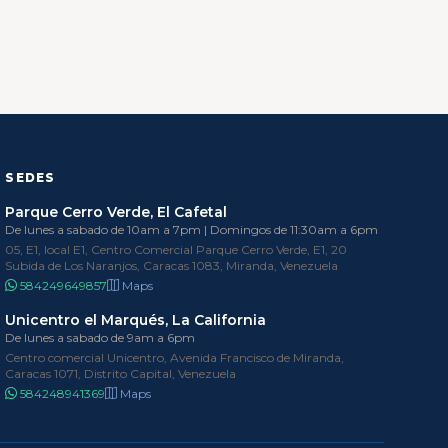
SEDES
Parque Cerro Verde, El Cafetal
De lunes a sabado de 10am a 7pm | Domingos de 11:30am a 6pm
05, E1, local E1, Centro Comercial Parque Cerro Verde, E1, 20
Subida de Los Naranjos, Caracas 1083, Miranda, Venezuela
584249649857
Maps
Unicentro el Marqués, La California
De lunes a sabado de 9am a 6pm
Centro comercial Unicentro, Avenida Francisco de Miranda,
Caracas 1071, Distrito Capital, Venezuela
584248941369
Maps