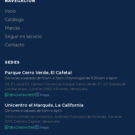
NAVEGACIÓN
Inicio
Catálogo
Marcas
Seguir mi servicio
Contacto
SEDES
Parque Cerro Verde, El Cafetal
De lunes a sabado de 10am a 7pm | Domingos de 11:30am a 6pm
05, E1, local E1, Centro Comercial Parque Cerro Verde, E1, 20 Subida de
Los Naranjos, Caracas 1083, Miranda, Venezuela
584249649857
Maps
Unicentro el Marqués, La California
De lunes a sabado de 9am a 6pm
Centro comercial Unicentro, Avenida Francisco de Miranda, Caracas
1071, Distrito Capital, Venezuela
584248941369
Maps