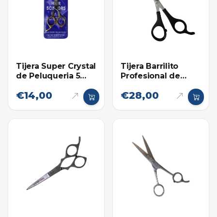
Tijera Super Crystal
Tijera Barrilito
de Peluqueria 5
Profesional de
Pulgadas Mango
Peluqueria 5"
€14,00
€28,00
Dorado