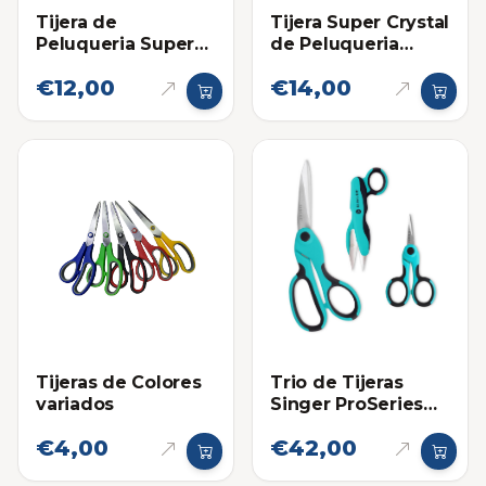
Tijera de
Tijera Super Crystal
Peluqueria Super
de Peluqueria
Crystal Plateada 5
Grande 6 Pulgadas
€12,00
€14,00
Pulgadas
Tijeras de Colores
Trio de Tijeras
variados
Singer ProSeries
para Telas y
€4,00
€42,00
Costura