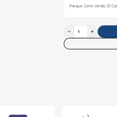
Parque Cerro Verde, El Caf
−
+