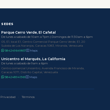
SEDES
Parque Cerro Verde, El Cafetal
De lunes a sabado de 10am a 7pm | Domingos de 11:30am a 6pm
05, E1, local E1, Centro Comercial Parque Cerro Verde, E1, 20
Subida de Los Naranjos, Caracas 1083, Miranda, Venezuela
584249649857
Maps
Unicentro el Marqués, La California
De lunes a sabado de 9am a 6pm
Centro comercial Unicentro, Avenida Francisco de Miranda,
Caracas 1071, Distrito Capital, Venezuela
584248941369
Maps
Privacidad
·
Términos