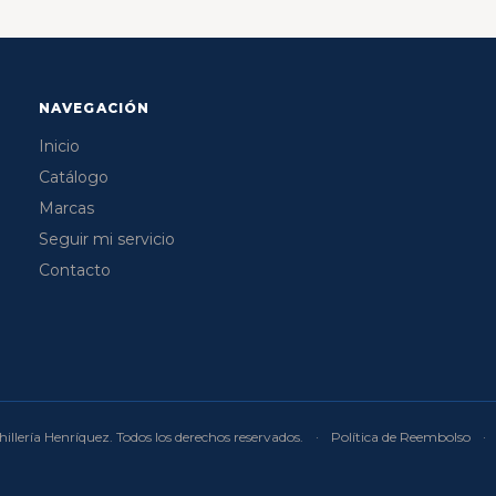
NAVEGACIÓN
Inicio
Catálogo
Marcas
Seguir mi servicio
Contacto
illería Henríquez. Todos los derechos reservados.
·
Política de Reembolso
·