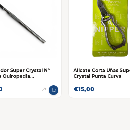
dor Super Crystal Nº
Alicate Corta Uñas Sup
a Quiropedia
Crystal Punta Curva
ional
0
€15,00