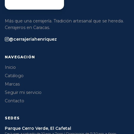
Más que una cerrajería. Tradición artesanal que se hereda.
Cerrajeros en Caracas.
@cerrajeriahenriquez
NAVEGACIÓN
Inicio
Catálogo
Marcas
Seguir mi servicio
Contacto
SEDES
Parque Cerro Verde, El Cafetal
De lunes a sabado de 10am a 7pm | Domingos de 11:30am a 6pm