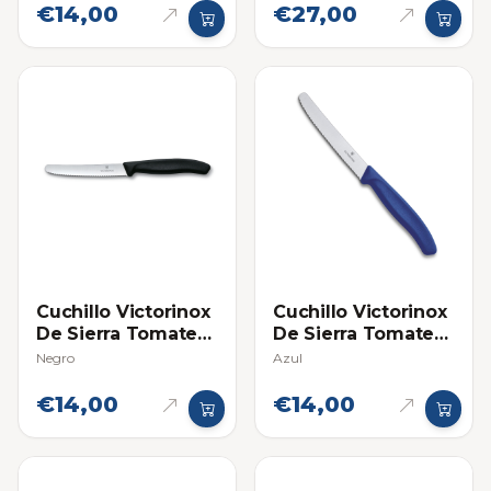
€14,00
€27,00
Cuchillo Victorinox
Cuchillo Victorinox
De Sierra Tomatero
De Sierra Tomatero
- Individual
- Individual
Negro
Azul
€14,00
€14,00