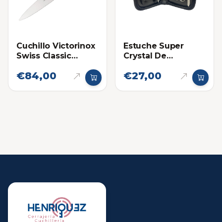
Cuchillo Victorinox
Estuche Super
Swiss Classic
Crystal De
Fibrox 7.5 Pulgadas
Manicure 6 Piezas
€84,00
€27,00
Filo de Sierra
Para Uso Personal