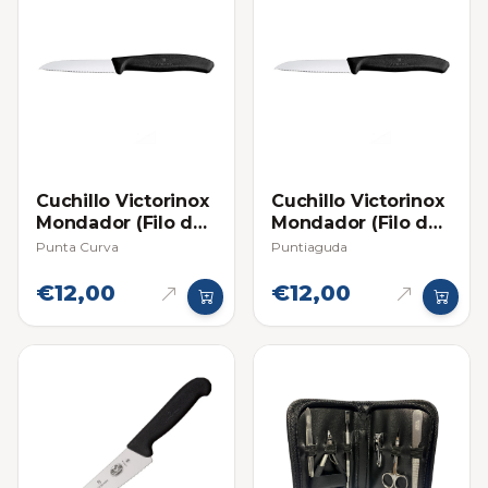
Cuchillo Victorinox
Cuchillo Victorinox
Mondador (Filo de
Mondador (Filo de
Sierra) - Individual
Sierra) - Individual
Punta Curva
Puntiaguda
€12,00
€12,00