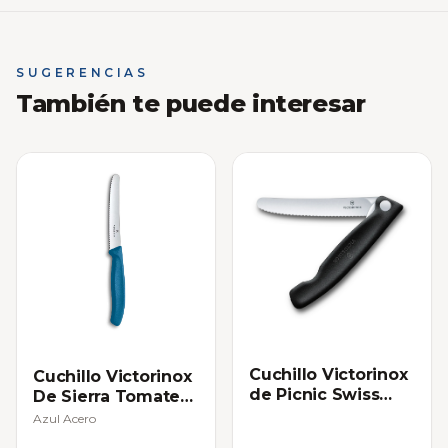
SUGERENCIAS
También te puede interesar
Cuchillo Victorinox
Cuchillo Victorinox
de Picnic Swiss
De Sierra Tomatero
Classic Plegable de
- Individual
Azul Acero
Sierra