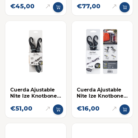
€45,00
€77,00
Cuerda Ajustable
Cuerda Ajustable
Nite Ize Knotbone
Nite Ize Knotbone
con Gancho de
con Gancho de
€51,00
€16,00
Bloqueo Larga
Bloqueo Pequeña