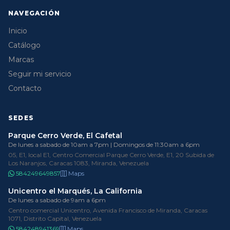
NAVEGACIÓN
Inicio
Catálogo
Marcas
Seguir mi servicio
Contacto
SEDES
Parque Cerro Verde, El Cafetal
De lunes a sabado de 10am a 7pm | Domingos de 11:30am a 6pm
05, E1, local E1, Centro Comercial Parque Cerro Verde, E1, 20 Subida de
Los Naranjos, Caracas 1083, Miranda, Venezuela
584249649857
Maps
Unicentro el Marqués, La California
De lunes a sabado de 9am a 6pm
Centro comercial Unicentro, Avenida Francisco de Miranda, Caracas
1071, Distrito Capital, Venezuela
584248941369
Maps