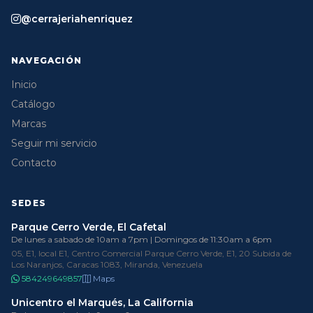
@cerrajeriahenriquez
NAVEGACIÓN
Inicio
Catálogo
Marcas
Seguir mi servicio
Contacto
SEDES
Parque Cerro Verde, El Cafetal
De lunes a sabado de 10am a 7pm | Domingos de 11:30am a 6pm
05, E1, local E1, Centro Comercial Parque Cerro Verde, E1, 20 Subida de
Los Naranjos, Caracas 1083, Miranda, Venezuela
584249649857
Maps
Unicentro el Marqués, La California