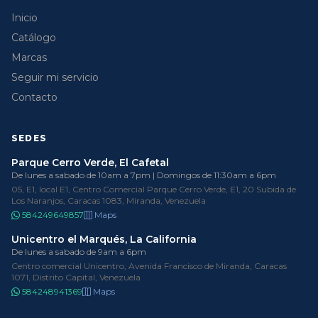
Inicio
Catálogo
Marcas
Seguir mi servicio
Contacto
SEDES
Parque Cerro Verde, El Cafetal
De lunes a sabado de 10am a 7pm | Domingos de 11:30am a 6pm
05, E1, local E1, Centro Comercial Parque Cerro Verde, E1, 20 Subida de
Los Naranjos, Caracas 1083, Miranda, Venezuela
584249649857
Maps
Unicentro el Marqués, La California
De lunes a sabado de 9am a 6pm
Centro comercial Unicentro, Avenida Francisco de Miranda, Caracas
1071, Distrito Capital, Venezuela
584248941369
Maps