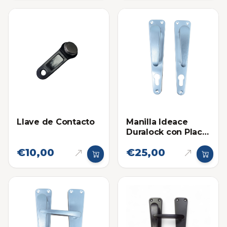
Llave de Contacto
Manilla Ideace
Duralock con Placa
Fija-Fija Cromado
€10,00
€25,00
Mate Tradicional
841