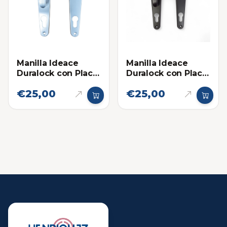
Manilla Ideace
Manilla Ideace
Duralock con Placa
Duralock con Placa
Fija Movil Cromado
Fija Movil Negra
€25,00
€25,00
Mate Tradicional
Tradicional 841
841