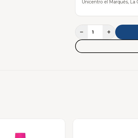
Unicentro el Marqués, La C
−
+