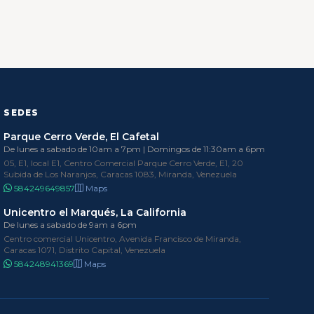
SEDES
Parque Cerro Verde, El Cafetal
De lunes a sabado de 10am a 7pm | Domingos de 11:30am a 6pm
05, E1, local E1, Centro Comercial Parque Cerro Verde, E1, 20
Subida de Los Naranjos, Caracas 1083, Miranda, Venezuela
584249649857
Maps
Unicentro el Marqués, La California
De lunes a sabado de 9am a 6pm
Centro comercial Unicentro, Avenida Francisco de Miranda,
Caracas 1071, Distrito Capital, Venezuela
584248941369
Maps