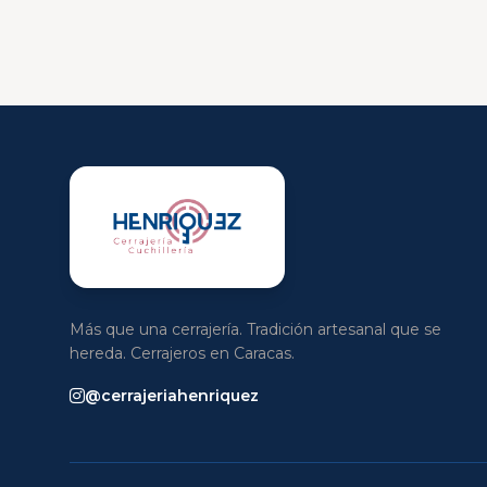
Más que una cerrajería. Tradición artesanal que se
hereda. Cerrajeros en Caracas.
@cerrajeriahenriquez