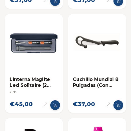
Linterna Maglite
Cuchillo Mundial 8
Led Solitaire (2
Pulgadas (Con
AAA)
pieza Limpiadora)
Gris
€45,00
€37,00