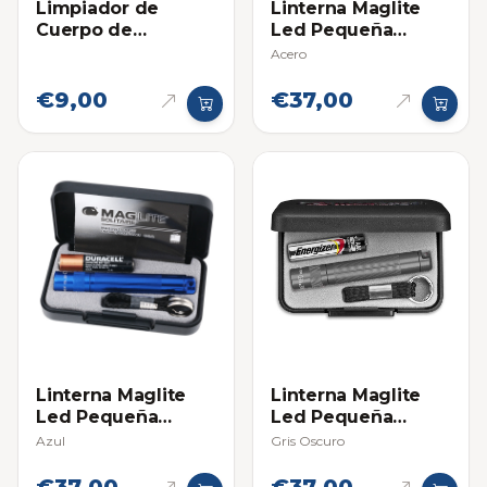
Limpiador de
Linterna Maglite
Cuerpo de
Led Pequeña
Aceleracion y
(Solitaire)
Acero
Toma de Aire
Flamingo
€9,00
€37,00
Linterna Maglite
Linterna Maglite
Led Pequeña
Led Pequeña
(Solitaire)
(Solitaire)
Azul
Gris Oscuro
€37,00
€37,00