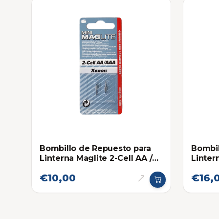
Bombillo de Repuesto para
Bombil
Linterna Maglite 2-Cell AA /
Linter
AAA
€10,00
€16,