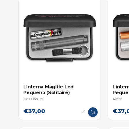
Linterna Maglite Led
Linter
Pequeña (Solitaire)
Pequeñ
Gris Oscuro
Acero
€37,00
€37,