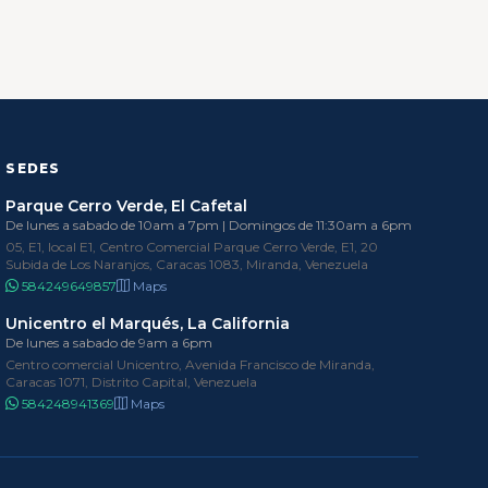
SEDES
Parque Cerro Verde, El Cafetal
De lunes a sabado de 10am a 7pm | Domingos de 11:30am a 6pm
05, E1, local E1, Centro Comercial Parque Cerro Verde, E1, 20
Subida de Los Naranjos, Caracas 1083, Miranda, Venezuela
584249649857
Maps
Unicentro el Marqués, La California
De lunes a sabado de 9am a 6pm
Centro comercial Unicentro, Avenida Francisco de Miranda,
Caracas 1071, Distrito Capital, Venezuela
584248941369
Maps