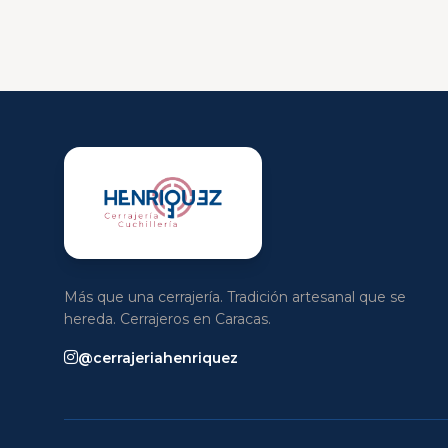
Más que una cerrajería. Tradición artesanal que se
hereda. Cerrajeros en Caracas.
@cerrajeriahenriquez