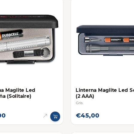
na Maglite Led
Linterna Maglite Led So
a (Solitaire)
(2 AAA)
Gris
00
€45,00