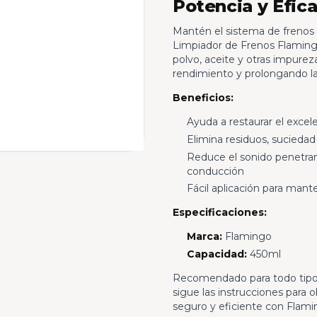
Potencia y Efica
Mantén el sistema de frenos 
Limpiador de Frenos Flaming
polvo, aceite y otras impure
rendimiento y prolongando la
Beneficios:
Ayuda a restaurar el exc
Elimina residuos, suciedad 
Reduce el sonido penetrant
conducción
Fácil aplicación para mant
Especificaciones:
Marca:
Flamingo
Capacidad:
450ml
Recomendado para todo tipo d
sigue las instrucciones para 
seguro y eficiente con Flami