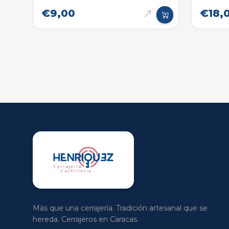
€9,00
€18,
Más que una cerrajería. Tradición artesanal que se
hereda. Cerrajeros en Caracas.