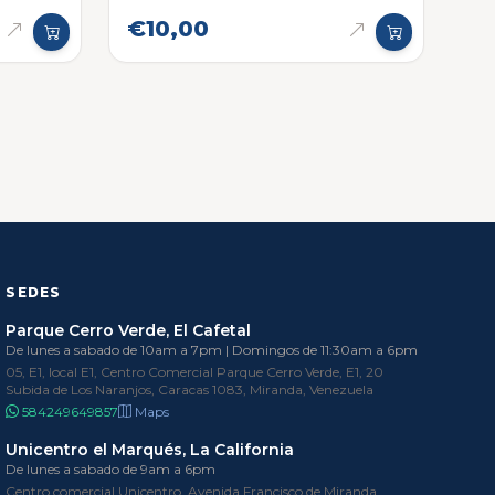
€10,00
SEDES
Parque Cerro Verde, El Cafetal
De lunes a sabado de 10am a 7pm | Domingos de 11:30am a 6pm
05, E1, local E1, Centro Comercial Parque Cerro Verde, E1, 20
Subida de Los Naranjos, Caracas 1083, Miranda, Venezuela
584249649857
Maps
Unicentro el Marqués, La California
De lunes a sabado de 9am a 6pm
Centro comercial Unicentro, Avenida Francisco de Miranda,