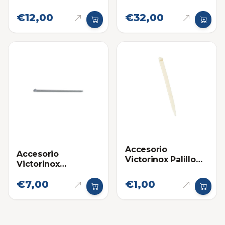
6"
€12,00
€32,00
Accesorio
Accesorio
Victorinox Palillo
Victorinox
Mondadientes
Boligrafo Lapicero
Grande para
€7,00
€1,00
Grande para Navaja
Navajas
Multifuncional
Swiss Champ