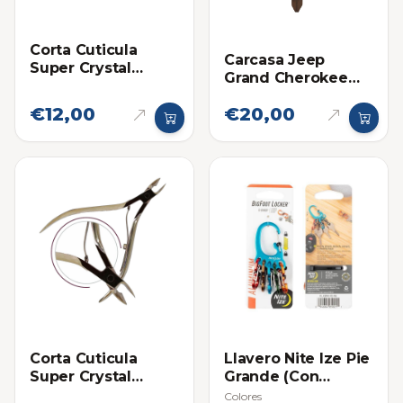
Corta Cuticula
Carcasa Jeep
Super Crystal
Grand Cherokee
Grande Satinado 4"
Botones Grandes
1/2
€12,00
€20,00
Corta Cuticula
Llavero Nite Ize Pie
Super Crystal
Grande (Con
Niquelado Grande
Separadores)
Colores