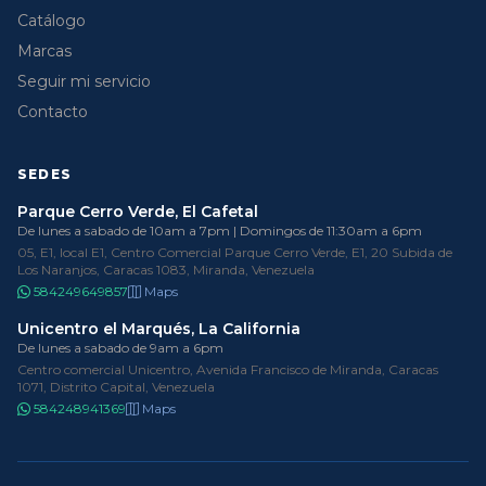
Catálogo
Marcas
Seguir mi servicio
Contacto
SEDES
Parque Cerro Verde, El Cafetal
De lunes a sabado de 10am a 7pm | Domingos de 11:30am a 6pm
05, E1, local E1, Centro Comercial Parque Cerro Verde, E1, 20 Subida de
Los Naranjos, Caracas 1083, Miranda, Venezuela
584249649857
Maps
Unicentro el Marqués, La California
De lunes a sabado de 9am a 6pm
Centro comercial Unicentro, Avenida Francisco de Miranda, Caracas
1071, Distrito Capital, Venezuela
584248941369
Maps