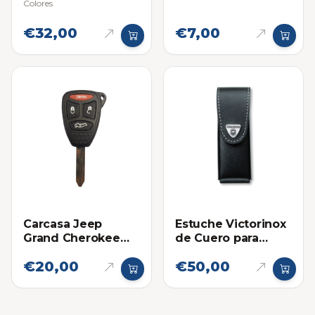
Separadores)
Boligrafo Lapicero
Colores
Grande para Navaja
Multifuncional
€32,00
€7,00
Swiss Champ
Carcasa Jeep
Estuche Victorinox
Grand Cherokee
de Cuero para
Botones Grandes
Navajas Grandes
€20,00
€50,00