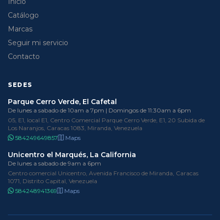
Inicio
Catálogo
Marcas
Seguir mi servicio
Contacto
SEDES
Parque Cerro Verde, El Cafetal
De lunes a sabado de 10am a 7pm | Domingos de 11:30am a 6pm
05, E1, local E1, Centro Comercial Parque Cerro Verde, E1, 20 Subida de
Los Naranjos, Caracas 1083, Miranda, Venezuela
584249649857
Maps
Unicentro el Marqués, La California
De lunes a sabado de 9am a 6pm
Centro comercial Unicentro, Avenida Francisco de Miranda, Caracas
1071, Distrito Capital, Venezuela
584248941369
Maps