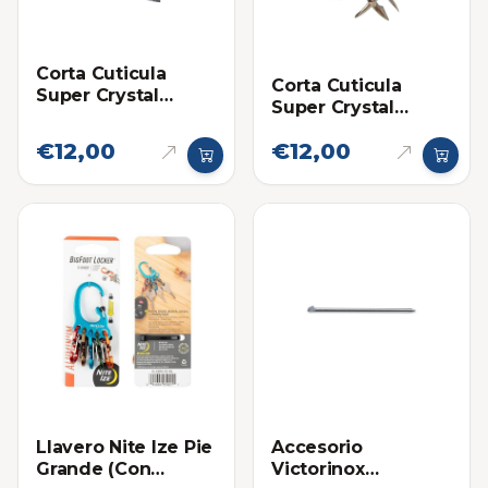
Corta Cuticula
Corta Cuticula
Super Crystal
Super Crystal
Grande Satinado 4"
Niquelado Grande
1/2
€12,00
€12,00
6"
Llavero Nite Ize Pie
Accesorio
Grande (Con
Victorinox