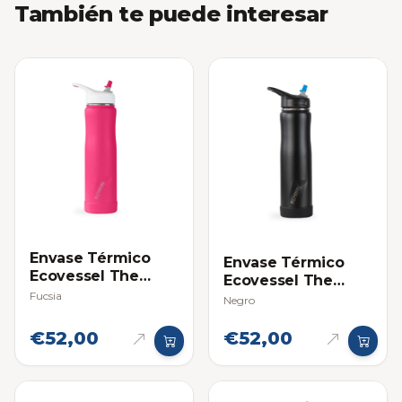
También te puede interesar
Envase Térmico
Envase Térmico
Ecovessel The
Ecovessel The
Summit 24oz
Fucsia
Summit 24oz
Negro
(709ml)
(709ml)
€52,00
€52,00