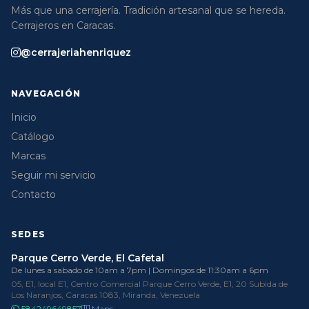
Más que una cerrajería. Tradición artesanal que se hereda.
Cerrajeros en Caracas.
@cerrajeriahenriquez
NAVEGACIÓN
Inicio
Catálogo
Marcas
Seguir mi servicio
Contacto
SEDES
Parque Cerro Verde, El Cafetal
De lunes a sabado de 10am a 7pm | Domingos de 11:30am a 6pm
05, E1, local E1, Centro Comercial Parque Cerro Verde, E1, 20 Subida de
Los Naranjos, Caracas 1083, Miranda, Venezuela
584249649857
Maps