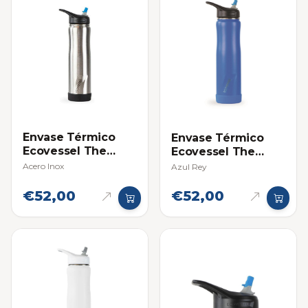
Envase Térmico
Envase Térmico
Ecovessel The
Ecovessel The
Summit 24oz
Summit 24oz
Acero Inox
Azul Rey
(709ml)
(709ml)
€52,00
€52,00