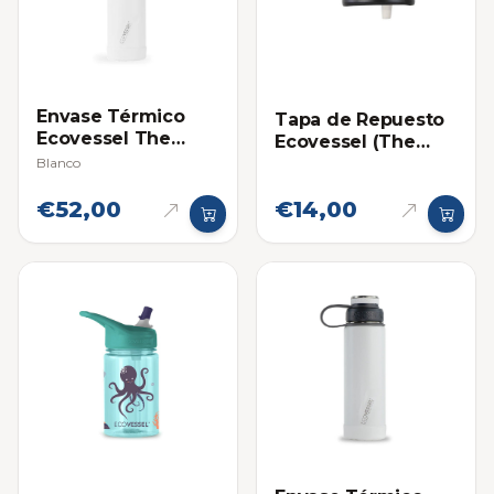
Envase Térmico
Tapa de Repuesto
Ecovessel The
Ecovessel (The
Summit 24oz
Summit)
Blanco
(709ml)
€52,00
€14,00