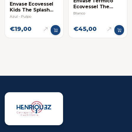
Envase Térmico
Envase Ecovessel
Ecovessel The
Kids The Splash
Boulder 20oz
Blanco
12oz (354ml)
Azul - Pulpo
€19,00
€45,00