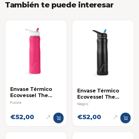
También te puede interesar
Envase Térmico
Envase Térmico
Ecovessel The
Ecovessel The
Summit 24oz
Fucsia
Summit 24oz
Negro
(709ml)
(709ml)
€52,00
€52,00