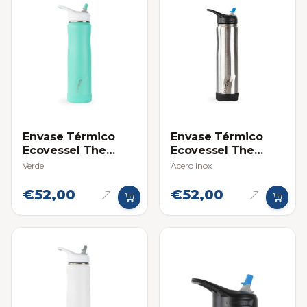
Envase Térmico
Envase Térmico
Ecovessel The
Ecovessel The
Summit 24oz
Summit 24oz
Acero Inox
Verde
(709ml)
(709ml)
€52,00
€52,00