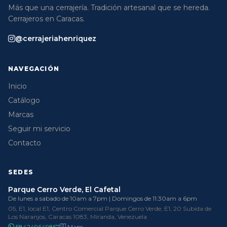
Más que una cerrajería. Tradición artesanal que se hereda.
Cerrajeros en Caracas.
@cerrajeriahenriquez
NAVEGACIÓN
Inicio
Catálogo
Marcas
Seguir mi servicio
Contacto
SEDES
Parque Cerro Verde, El Cafetal
De lunes a sabado de 10am a 7pm | Domingos de 11:30am a 6pm
05, E1, local E1, Centro Comercial Parque Cerro Verde, E1, 20 Subida de
Los Naranjos, Caracas 1083, Miranda, Venezuela
584249649857
Maps