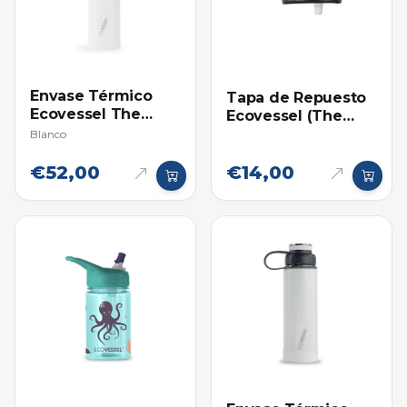
Envase Térmico
Tapa de Repuesto
Ecovessel The
Ecovessel (The
Summit 24oz
Summit)
Blanco
(709ml)
€52,00
€14,00