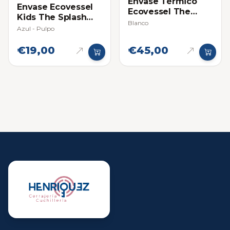
Envase Térmico
Envase Ecovessel
Ecovessel The
Kids The Splash
Boulder 20oz
Blanco
12oz (354ml)
Azul - Pulpo
€19,00
€45,00