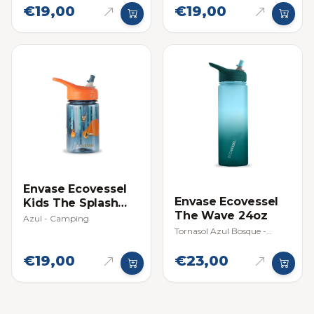
€19,00
€19,00
Envase Ecovessel
Envase Ecovessel
Kids The Splash
The Wave 24oz
12oz (354ml)
Azul - Camping
Tornasol Azul Bosque -
Forest Horizon
€19,00
€23,00