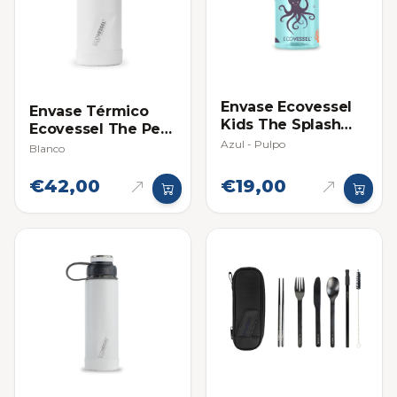
Envase Ecovessel
Envase Térmico
Kids The Splash
Ecovessel The Perk
12oz (354ml)
Azul - Pulpo
16oz
Blanco
€42,00
€19,00