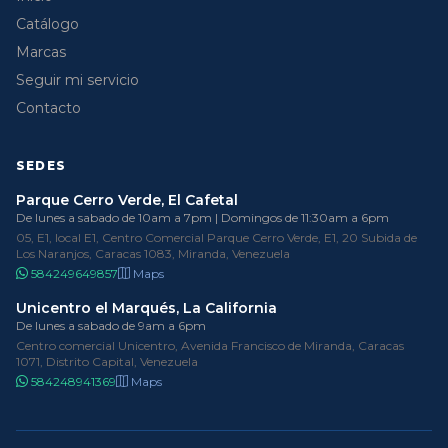
Catálogo
Marcas
Seguir mi servicio
Contacto
SEDES
Parque Cerro Verde, El Cafetal
De lunes a sabado de 10am a 7pm | Domingos de 11:30am a 6pm
05, E1, local E1, Centro Comercial Parque Cerro Verde, E1, 20 Subida de
Los Naranjos, Caracas 1083, Miranda, Venezuela
584249649857
Maps
Unicentro el Marqués, La California
De lunes a sabado de 9am a 6pm
Centro comercial Unicentro, Avenida Francisco de Miranda, Caracas
1071, Distrito Capital, Venezuela
584248941369
Maps