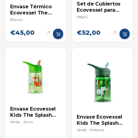
Set de Cubiertos
Envase Térmico
Ecovessel para
Ecovessel The
Viajero
Negro
Boulder 20oz
Blanco
€45,00
€52,00
Envase Ecovessel
Kids The Splash
Envase Ecovessel
12oz (354ml)
Verde - Zorro
Kids The Splash
12oz (354ml)
Verde - Elefante